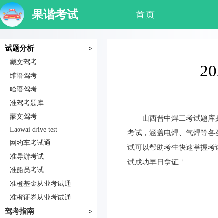
果谐考试
首页
试题分析
>
藏文驾考
2
维语驾考
哈语驾考
准驾考题库
蒙文驾考
山西晋中焊工考试题库
Laowai drive test
考试，涵盖电焊、气焊等各
网约车考试通
试可以帮助考生快速掌握考
准导游考试
试成功早日拿证！
准船员考试
准橙基金从业考试通
准橙证券从业考试通
驾考指南
>